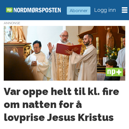
Logg inn
Abonner
ANNONSE
Tag:
påsken
2025
PLUS
Var oppe helt til kl. fire
om natten for å
lovprise Jesus Kristus