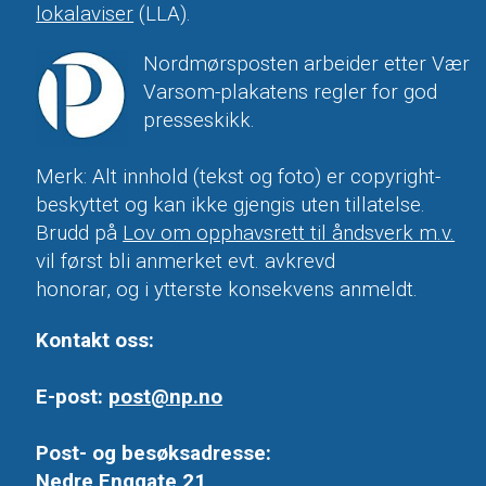
lokalaviser
(LLA).
Nordmørsposten arbeider etter Vær
Varsom-plakatens regler for god
presseskikk.
Merk: Alt innhold (tekst og foto) er copyright-
beskyttet og kan ikke gjengis uten tillatelse.
Brudd på
Lov om opphavsrett til åndsverk m.v.
vil først bli anmerket evt. avkrevd
honorar, og i ytterste konsekvens anmeldt.
Kontakt oss:
E-post:
post@np.no
Post- og besøksadresse:
Nedre Enggate 21