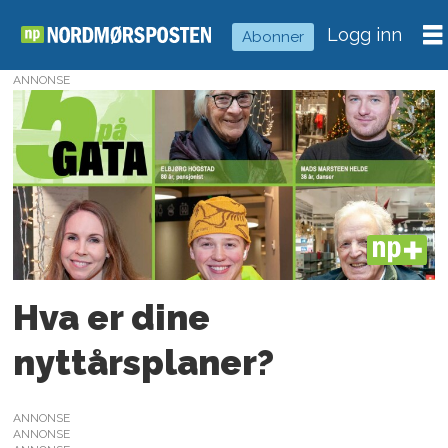
Logg inn
Abonner
ANNONSE
Tag:
nyttårsforsetter
PLUS
Hva er dine
nyttårsplaner?
ANNONSE
ANNONSE