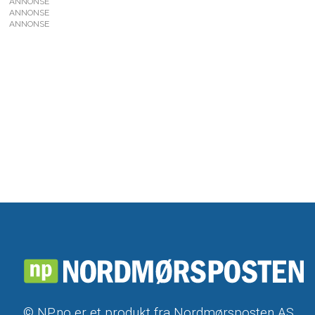
ANNONSE
ANNONSE
ANNONSE
© NP.no er et produkt fra Nordmørsposten AS,