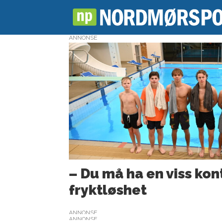
ANNONSE
Tag:
norsk
sport
– Du må ha en viss kon
fryktløshet
ANNONSE
ANNONSE