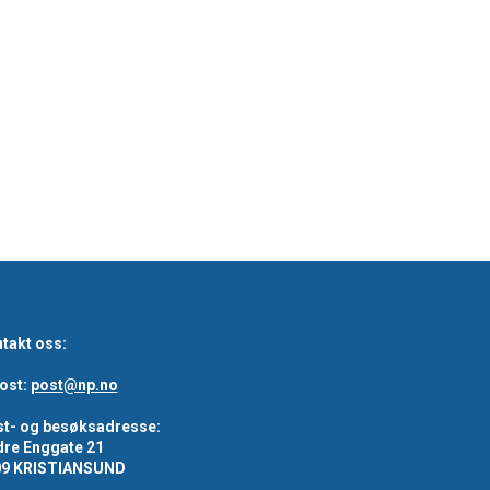
takt oss:
ost:
post@np.no
t- og besøksadresse:
re Enggate 21
09 KRISTIANSUND