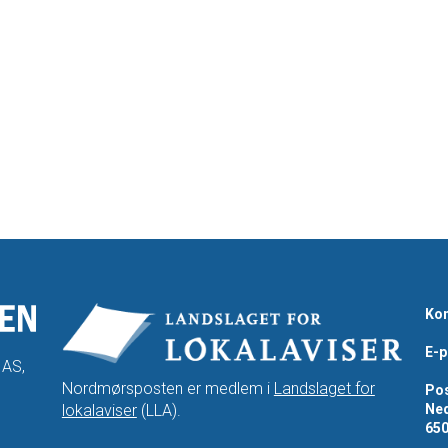
Kon
E-p
 AS,
Nordmørsposten er medlem i
Landslaget for
Pos
lokalaviser
(LLA).
Ned
65