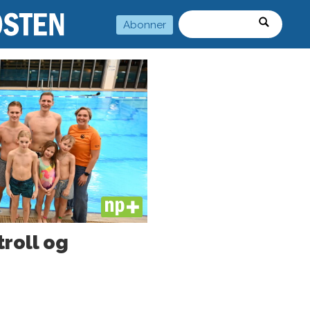
Abonner
Søk
PLUS
troll og