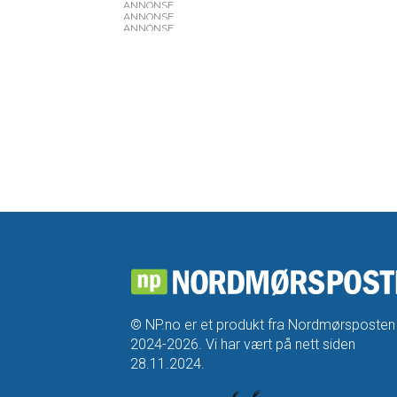
ANNONSE
ANNONSE
ANNONSE
© NP.no er et produkt fra Nordmørsposten
2024-2026. Vi har vært på nett siden
28.11.2024.