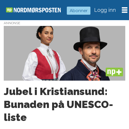
Logg inn
Abonner
ANNONSE
Tag:
norsk
kulturarv
PLUS
Jubel i Kristiansund:
Bunaden på UNESCO-
liste