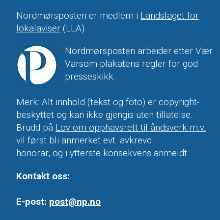
Nordmørsposten er medlem i
Landslaget for
lokalaviser
(LLA).
Nordmørsposten arbeider etter Vær
Varsom-plakatens regler for god
presseskikk.
Merk: Alt innhold (tekst og foto) er copyright-
beskyttet og kan ikke gjengis uten tillatelse.
Brudd på
Lov om opphavsrett til åndsverk m.v.
vil først bli anmerket evt. avkrevd
honorar, og i ytterste konsekvens anmeldt.
Kontakt oss:
E-post:
post@np.no