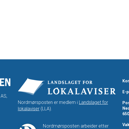
Kon
E-p
 AS,
Nordmørsposten er medlem i
Landslaget for
Pos
lokalaviser
(LLA).
Ned
65
Vak
Nordmørsposten arbeider etter