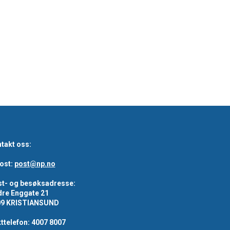
takt oss:
ost:
post@np.no
t- og besøksadresse:
re Enggate 21
09 KRISTIANSUND
ttelefon: 4007 8007