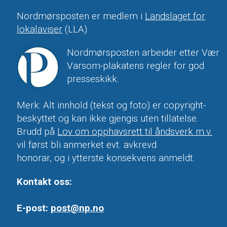
Nordmørsposten er medlem i
Landslaget for
lokalaviser
(LLA).
Nordmørsposten arbeider etter Vær
Varsom-plakatens regler for god
presseskikk.
Merk: Alt innhold (tekst og foto) er copyright-
beskyttet og kan ikke gjengis uten tillatelse.
Brudd på
Lov om opphavsrett til åndsverk m.v.
vil først bli anmerket evt. avkrevd
honorar, og i ytterste konsekvens anmeldt.
Kontakt oss:
E-post:
post@np.no