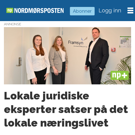
Logg inn
Abonner
ANNONSE
Tag:
lill
ingrid
snekvik
PLUS
Lokale juridiske
eksperter satser på det
lokale næringslivet