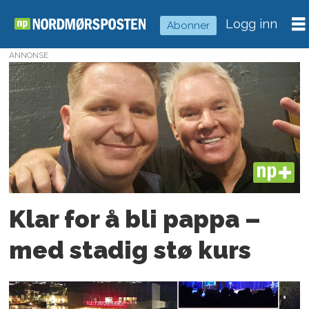
Logg inn
Abonner
ANNONSE
Tag:
kulturanmeldelse
PLUS
Klar for å bli pappa –
med stadig stø kurs