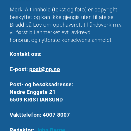
Merk: Alt innhold (tekst og foto) er copyright-
beskyttet og kan ikke gjengis uten tillatelse.
Brudd på
Lov om opphavsrett til åndsverk m.v.
vil først bli anmerket evt. avkrevd
honorar, og i ytterste konsekvens anmeldt.
Kontakt oss:
E-post:
post@np.no
Post- og besøksadresse:
Nedre Enggate 21
6509 KRISTIANSUND
Vakttelefon: 4007 8007
Redaktør:
John Berge