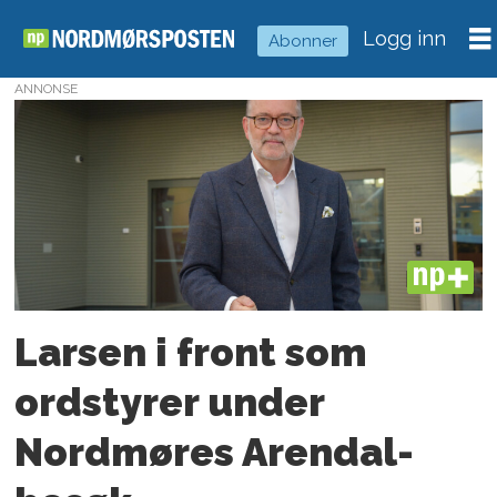
Logg inn
Abonner
ANNONSE
Tag:
kristiansund
og
nordmøre
PLUS
næringsforening
Larsen i front som
knn
ordstyrer under
Nordmøres Arendal-