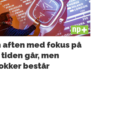
PLUS
 aften med fokus på
 tiden går, men
okker består