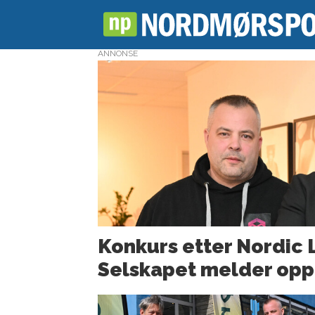
ANNONSE
Tag:
jens
morten
viktil
Konkurs etter Nordic 
Selskapet melder op