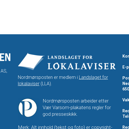
Kon
E-p
 AS,
Nordmørsposten er medlem i
Landslaget for
Pos
lokalaviser
(LLA).
Ned
65
Vak
Nordmørsposten arbeider etter
Vær Varsom-plakatens regler for
Red
god presseskikk.
Tel
Merk: Alt innhold (tekst og foto) er copyright-
Red