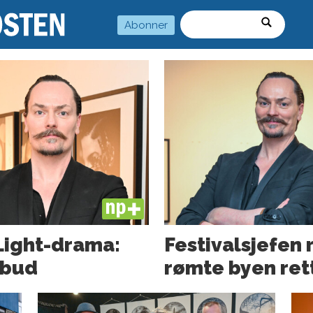
Abonner
Søk
PLUS
Light-drama:
Festivalsjefen 
pbud
rømte byen ret