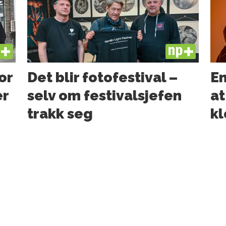
US
PLUS
or
Det blir fotofestival –
En
er
selv om festivalsjefen
at
trakk seg
kl