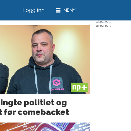
Logg inn
ANNONSE
ANNONSE
ANNONSE
ANNONSE
ANNONSE
PLUS
ringte politiet og
t før comebacket