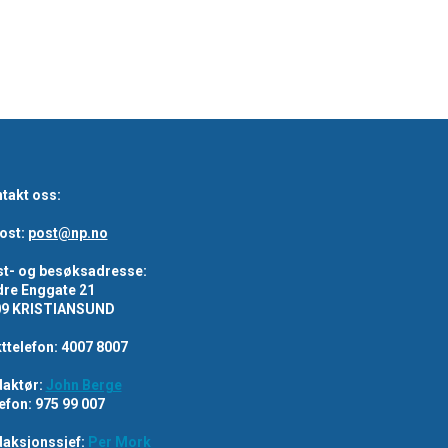
takt oss:
ost:
post@np.no
t- og besøksadresse:
re Enggate 21
09 KRISTIANSUND
ttelefon: 4007 8007
aktør:
John Berge
efon: 975 99 007
aksjonssjef:
Per Mork