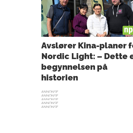
PL
Avslører Kina-planer f
Nordic Light: – Dette 
begynnelsen på
historien
ANNONSE
ANNONSE
ANNONSE
ANNONSE
ANNONSE