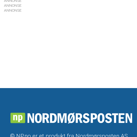
ANNONSE
ANNONSE
ANNONSE
© NP.no er et produkt fra Nordmørsposten AS,