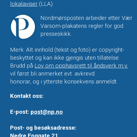
lokalaviser
(LLA).
Nordmørsposten arbeider etter Vær
Varsom-plakatens regler for god
presseskikk.
Merk: Alt innhold (tekst og foto) er copyright-
beskyttet og kan ikke gjengis uten tillatelse.
Brudd på
Lov om opphavsrett til åndsverk m.v.
vil først bli anmerket evt. avkrevd
honorar, og i ytterste konsekvens anmeldt.
Kontakt oss:
E-post:
post@np.no
Post- og besøksadresse:
Nedre Enggate 21