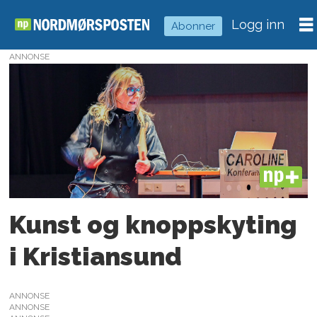
Logg inn
Abonner
ANNONSE
Tag:
hjorten
i
vanndamman
PLUS
Kunst og knoppskyting
i Kristiansund
ANNONSE
ANNONSE