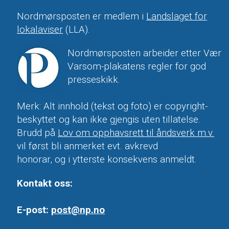
Nordmørsposten er medlem i
Landslaget for
lokalaviser
(LLA).
Nordmørsposten arbeider etter Vær
Varsom-plakatens regler for god
presseskikk.
Merk: Alt innhold (tekst og foto) er copyright-
beskyttet og kan ikke gjengis uten tillatelse.
Brudd på
Lov om opphavsrett til åndsverk m.v.
vil først bli anmerket evt. avkrevd
honorar, og i ytterste konsekvens anmeldt.
Kontakt oss:
E-post:
post@np.no