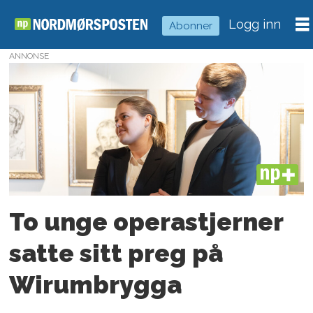
Logg inn
Abonner
ANNONSE
Tag:
hedda
hansen
berg
PLUS
To unge operastjerner
satte sitt preg på
Wirumbrygga