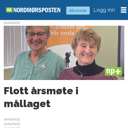
Logg inn
Abonner
ANNONSE
Tag:
halsa
heimbygdlag
PLUS
Flott årsmøte i
mållaget
ANNONSE
ANNONSE