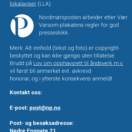
lokalaviser
(LLA).
Nordmørsposten arbeider etter Vær
Varsom-plakatens regler for god
presseskikk.
Merk: Alt innhold (tekst og foto) er copyright-
beskyttet og kan ikke gjengis uten tillatelse.
Brudd på
Lov om opphavsrett til åndsverk m.v.
vil først bli anmerket evt. avkrevd
honorar, og i ytterste konsekvens anmeldt.
Kontakt oss:
E-post:
post@np.no
Post- og besøksadresse:
Nedre Enggate 21