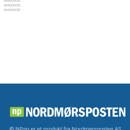
ANNONSE
ANNONSE
ANNONSE
© NP.no er et produkt fra Nordmørsposten AS,