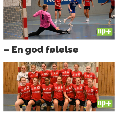
PLUS
– En god følelse
PLUS