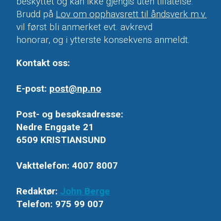
beskyttet og kan ikke gjengis uten tillatelse.
Brudd på
Lov om opphavsrett til åndsverk m.v.
vil først bli anmerket evt. avkrevd
honorar, og i ytterste konsekvens anmeldt.
Kontakt oss:
E-post:
post@np.no
Post- og besøksadresse:
Nedre Enggate 21
6509 KRISTIANSUND
Vakttelefon: 4007 8007
Redaktør:
John Berge
Telefon: 975 99 007