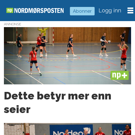
Logg inn
Abonner
ANNONSE
Tag:
håndball
PLUS
Dette betyr mer enn
seier