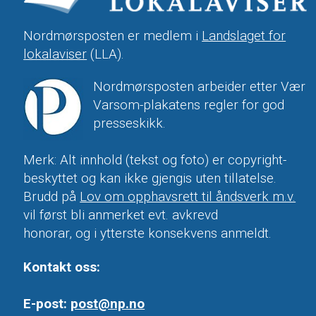
Nordmørsposten er medlem i
Landslaget for
lokalaviser
(LLA).
Nordmørsposten arbeider etter Vær
Varsom-plakatens regler for god
presseskikk.
Merk: Alt innhold (tekst og foto) er copyright-
beskyttet og kan ikke gjengis uten tillatelse.
Brudd på
Lov om opphavsrett til åndsverk m.v.
vil først bli anmerket evt. avkrevd
honorar, og i ytterste konsekvens anmeldt.
Kontakt oss:
E-post:
post@np.no