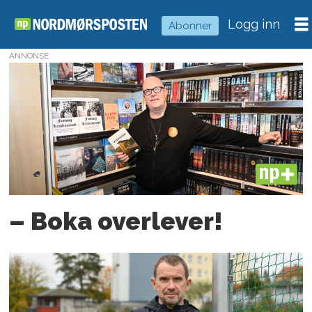
Logg inn
Abonner
ANNONSE
Tag:
forfatter
PLUS
– Boka overlever!