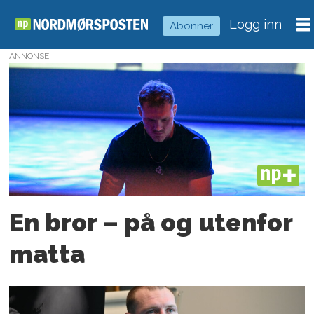
Logg inn
Abonner
ANNONSE
Tag:
felix
baldauf
PLUS
En bror – på og utenfor
matta