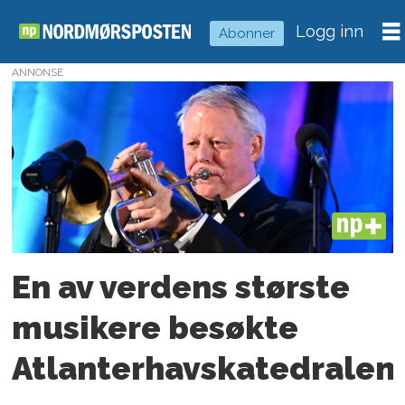
Logg inn
Abonner
ANNONSE
Tag:
espen
grjotheim
PLUS
En av verdens største
musikere besøkte
Atlanterhavskatedralen