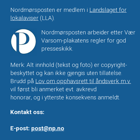
Nordmørsposten er medlem i
Landslaget for
lokalaviser
(LLA).
Nordmørsposten arbeider etter Vær
Varsom-plakatens regler for god
presseskikk.
Merk: Alt innhold (tekst og foto) er copyright-
beskyttet og kan ikke gjengis uten tillatelse.
Brudd på
Lov om opphavsrett til åndsverk m.v.
vil først bli anmerket evt. avkrevd
honorar, og i ytterste konsekvens anmeldt.
Kontakt oss:
E-post:
post@np.no