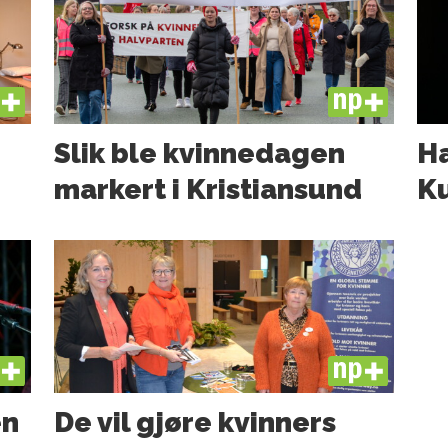
US
PLUS
Slik ble kvinnedagen
Ha
markert i Kristiansund
Ku
US
PLUS
en
De vil gjøre kvinners