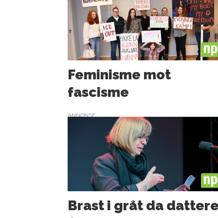
PL
Feminisme mot
fascisme
ANNONSE
PL
Brast i gråt da datter