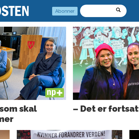
Abonner
Søk
PLUS
 som skal
– Det er fortsat
mmer