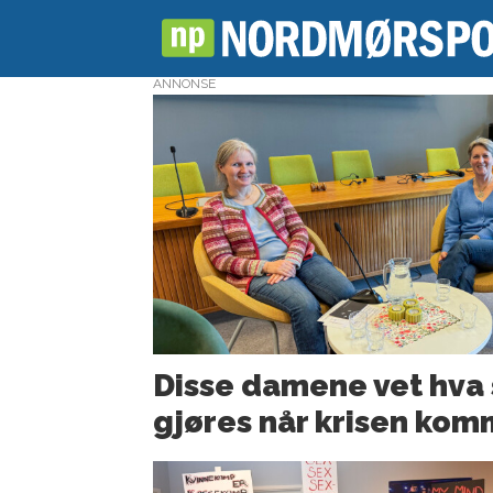
ANNONSE
Tag:
8
mars
Disse damene vet hva
gjøres når krisen ko