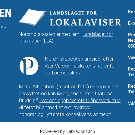
Kon
E-p
 AS,
Nordmørsposten er medlem i
Landslaget for
Pos
lokalaviser
(LLA).
Ned
65
Vak
Nordmørsposten arbeider etter
Vær Varsom-plakatens regler for
Red
god presseskikk.
Tel
Merk: Alt innhold (tekst og foto) er copyright-
Red
Tel
beskyttet og kan ikke gjengis uten tillatelse.
Brudd på
Lov om opphavsrett til åndsverk m.v.
Vå
vil først bli anmerket evt. avkrevd
honorar, og i ytterste konsekvens anmeldt.
Powered by Labrador CMS