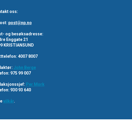
takt oss:
ost:
post@np.no
t- og besøksadresse:
re Enggate 21
09 KRISTIANSUND
ttelefon: 4007 8007
aktør:
John Berge
efon: 975 99 007
aksjonssjef:
Per Mork
efon: 930 93 640
re
vilkår
.