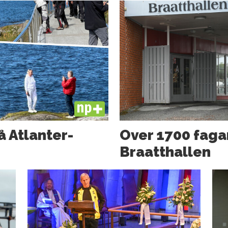
PLUS
å Atlanter­
Over 1700 faga
Braatthallen