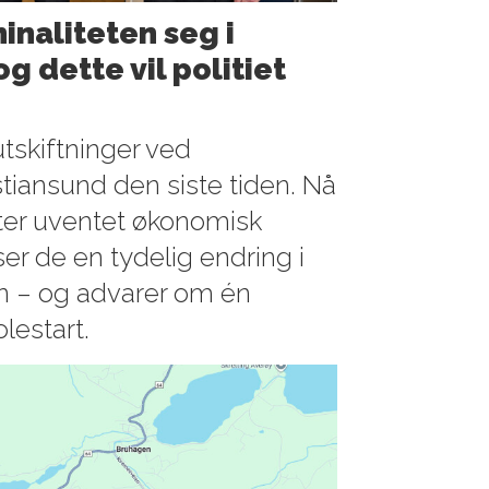
minaliteten seg i
g dette vil politiet
utskiftninger ved
istiansund den siste tiden. Nå
tter uventet økonomisk
ser de en tydelig endring i
en – og advarer om én
olestart.