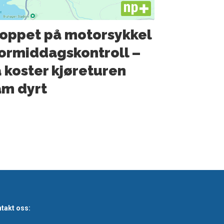
PLUS
oppet på motorsykkel
formiddagskontroll –
 koster kjøreturen
m dyrt
takt oss: