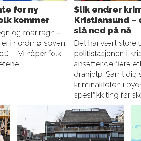
te for ny
Slik endrer kri
folk kommer
Kristiansund – o
slå ned på nå
egn og mer regn –
 er i nordmørsbyen.
Det har vært store 
t). – Vi håper folk
politistasjonen i Kr
jefene.
ansetter de flere e
drahjelp. Samtidig 
kriminaliteten i by
spesifikk ting før sk