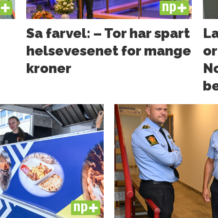
US
PLUS
Sa farvel: – Tor har spart
La
helsevesenet for mange
or
kroner
N
b
PLUS