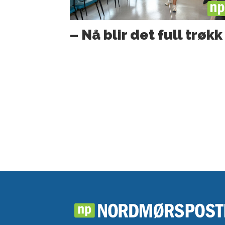
PL
– Nå blir det full trøkk