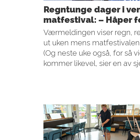
Regntunge dager i ven
matfestival: – Håper 
Værmeldingen viser regn, r
ut uken mens matfestivalen
(Og neste uke også, for så vid
kommer likevel, sier en av s