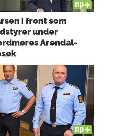
PLUS
rsen i front som
dstyrer under
ordmøres Arendal-
esøk
PLUS