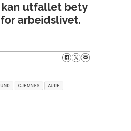
kan utfallet bety
or arbeidslivet.
SUND
GJEMNES
AURE