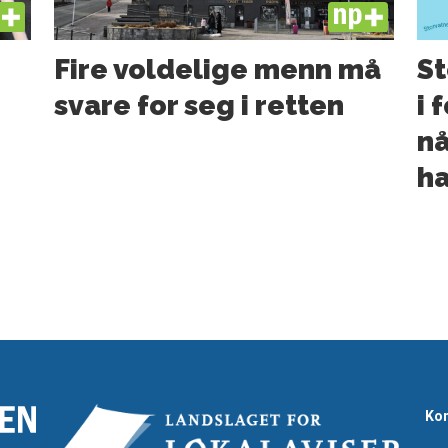
US
PLUS
Fire voldelige menn må
St
svare for seg i retten
i 
nå
ha
Kon