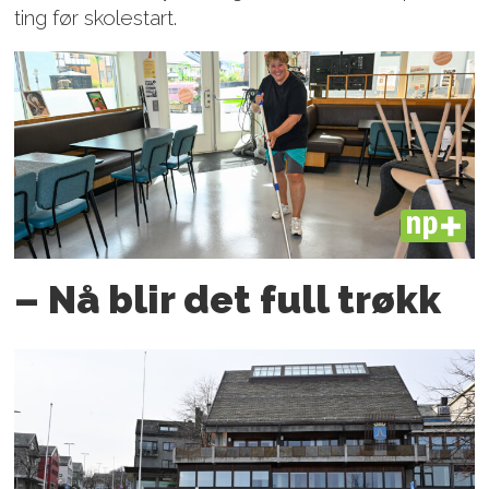
ting før skolestart.
PLUS
– Nå blir det full trøkk