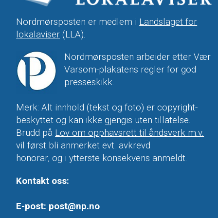
Nordmørsposten er medlem i
Landslaget for
lokalaviser
(LLA).
Nordmørsposten arbeider etter Vær
Varsom-plakatens regler for god
presseskikk.
Merk: Alt innhold (tekst og foto) er copyright-
beskyttet og kan ikke gjengis uten tillatelse.
Brudd på
Lov om opphavsrett til åndsverk m.v.
vil først bli anmerket evt. avkrevd
honorar, og i ytterste konsekvens anmeldt.
Kontakt oss:
E-post:
post@np.no