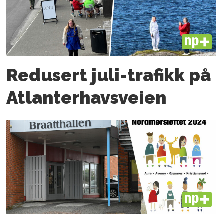
PLUS
Redusert juli-trafikk på
Atlanter­havsveien
PLUS