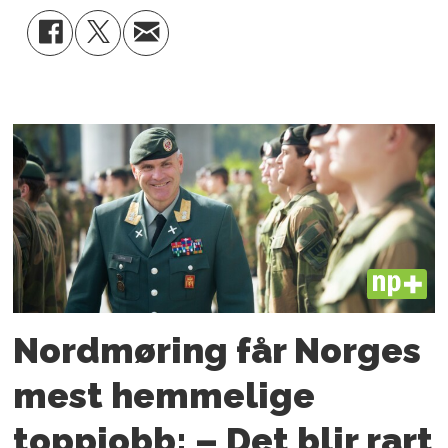
PLUS
Nordmøring får Norges
mest hemmelige
toppjobb: – Det blir rart