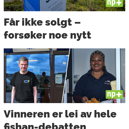
PLUS
Får ikke solgt –
forsøker noe nytt
PLUS
Vinneren er lei av hele
fishan-debatten