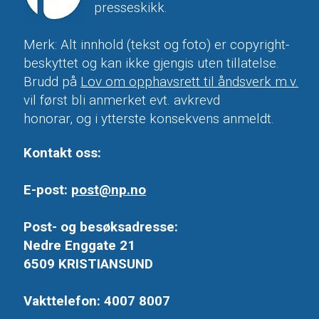
presseskikk.
Merk: Alt innhold (tekst og foto) er copyright-
beskyttet og kan ikke gjengis uten tillatelse.
Brudd på
Lov om opphavsrett til åndsverk m.v.
vil først bli anmerket evt. avkrevd
honorar, og i ytterste konsekvens anmeldt.
Kontakt oss:
E-post:
post@np.no
Post- og besøksadresse:
Nedre Enggate 21
6509 KRISTIANSUND
Vakttelefon: 4007 8007