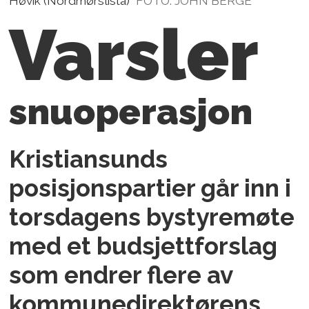
Høvik (Nordmørslista)
FOTO: JOHN BERGE
Varsler
snuoperasjon
Kristiansunds
posisjonspartier går inn i
torsdagens bystyremøte
med et budsjettforslag
som endrer flere av
kommunedirektørens