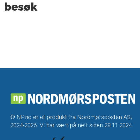
besøk
© NP.no er et produkt fra Nordmørsposten AS,
2024-2026. Vi har vært på nett siden 28.11.2024.