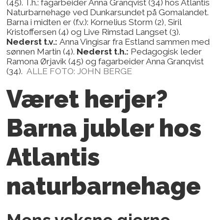
(45). T.h.: fagarbeider Anna Granqvist (34) hos Atlantis
Naturbarnehage ved Dunkarsundet på Gomalandet.
Barna i midten er (f.v.): Kornelius Storm (2), Siril
Kristoffersen (4) og Live Rimstad Langset (3).
Nederst t.v.:
Anna Vingisar fra Estland sammen med
sønnen Martin (4).
Nederst t.h.:
Pedagogisk leder
Ramona Ørjavik (45) og fagarbeider Anna Granqvist
(34).
ALLE FOTO: JOHN BERGE
Været herjer?
Barna jubler
hos
Atlantis
naturbarnehage