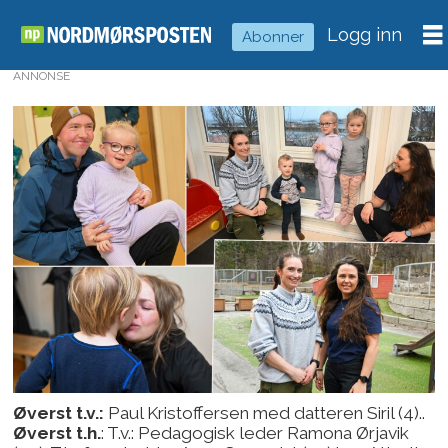
Logg inn
Abonner
ANNONSE
Øverst t.v.:
Paul Kristoffersen med datteren Siril (4)..
Øverst t.h.
: T.v.: Pedagogisk leder Ramona Ørjavik