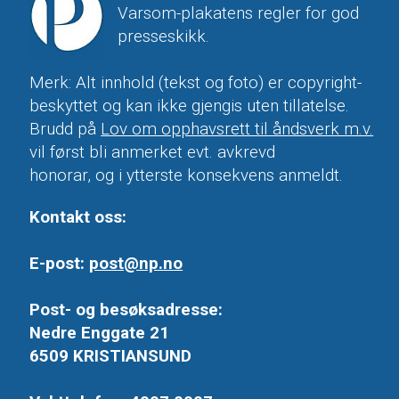
Varsom-plakatens regler for god
presseskikk.
Merk: Alt innhold (tekst og foto) er copyright-
beskyttet og kan ikke gjengis uten tillatelse.
Brudd på
Lov om opphavsrett til åndsverk m.v.
vil først bli anmerket evt. avkrevd
honorar, og i ytterste konsekvens anmeldt.
Kontakt oss:
E-post:
post@np.no
Post- og besøksadresse:
Nedre Enggate 21
6509 KRISTIANSUND