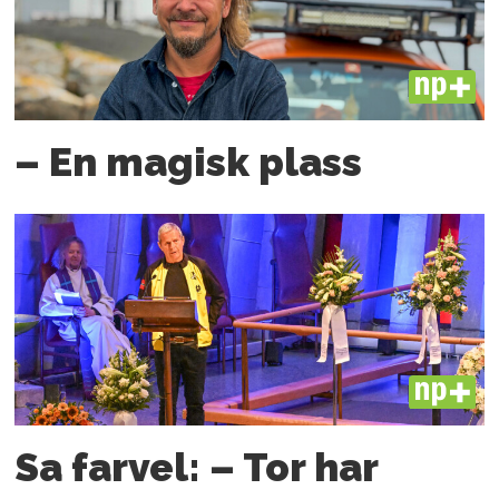
PLUS
– En magisk plass
PLUS
Sa farvel: – Tor har