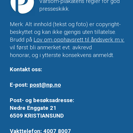
Varsom-plakatens regler for god
presseskikk.
Merk: Alt innhold (tekst og foto) er copyright-
beskyttet og kan ikke gjengis uten tillatelse.
Brudd på
Lov om opphavsrett til åndsverk m.v.
vil først bli anmerket evt. avkrevd
honorar, og i ytterste konsekvens anmeldt.
Kontakt oss:
E-post:
post@np.no
Post- og besøksadresse:
Nedre Enggate 21
6509 KRISTIANSUND
Vakttelefon: 4007 8007