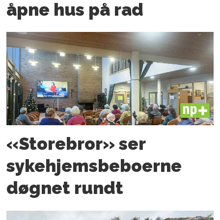
åpne hus på rad
PLUS
«Storebror» ser
sykehjemsbeboerne
døgnet rundt