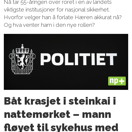
Nå tar 55-åringen over roret i en av landets
viktigste institusjoner for nasjonal sikkerhet.
Hvorfor velger han å forlate Hæren akkurat nå?
Og hva venter ham i den nye rollen?
PLUS
Båt krasjet i steinkai i
nattemørket – mann
fløyet til sykehus med