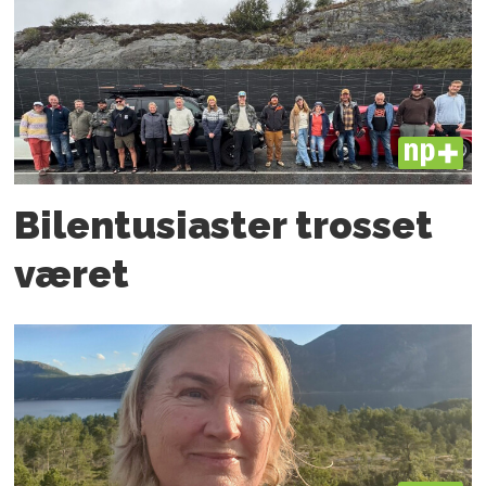
PLUS
Bilentusiaster trosset
været