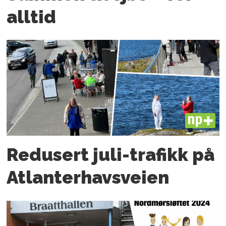
alltid
PLUS
Redusert juli-trafikk på
Atlanter­havsveien