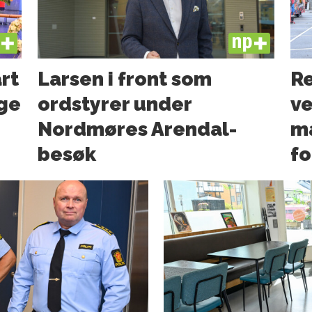
US
PLUS
art
Larsen i front som
Re
ge
ordstyrer under
ve
Nordmøres Arendal-
ma
besøk
f