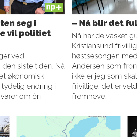
PLUS
ten seg i
– Nå blir det fu
 vil politiet
Nå har de vasket gu
Kristiansund frivillig
nger ved
høstsesongen med al
d den siste tiden. Nå
Andersen som front
ntet økonomisk
ikke er jeg som skal
 tydelig endring i
frivillige, det er ve
advarer om én
fremheve.