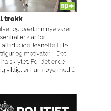
PLUS
ll trøkk
lvet og bært inn nye varer.
sentral er klar for
ltid blide Jeanette Lille
figur og motivator: –Det
 ha skrytet. For det er de
ldig viktig, er hun nøye med å