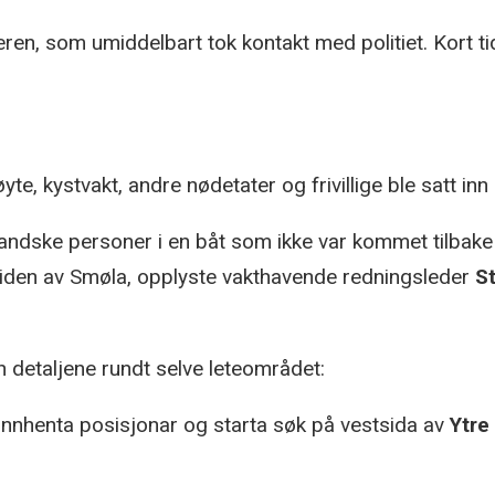
ieren, som umiddelbart tok kontakt med politiet. Kort t
e, kystvakt, andre nødetater og frivillige ble satt inn 
andske personer i en båt som ikke var kommet tilbake til
tsiden av Smøla, opplyste vakthavende redningsleder
S
 detaljene rundt selve leteområdet:
t innhenta posisjonar og starta søk på vestsida av
Ytre