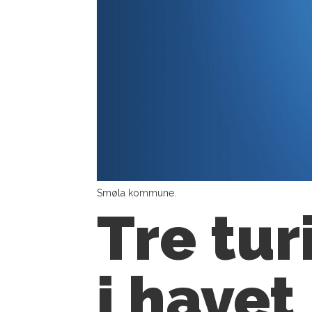
Smøla kommune.
Tre tur
i havet