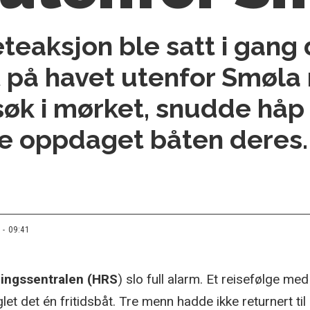
teaksjon ble satt i gang
t på havet utenfor Smøla 
øk i mørket, snudde håp 
 oppdaget båten deres.
 - 09:41
ingssentralen (HRS
) slo full alarm. Et reisefølge me
 det én fritidsbåt. Tre menn hadde ikke returnert til a