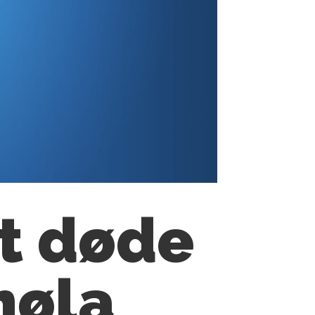
et døde
møla