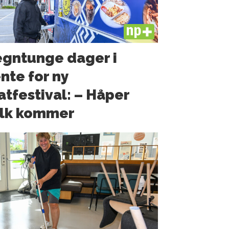
PLUS
gntunge dager i
nte for ny
tfestival: – Håper
olk kommer