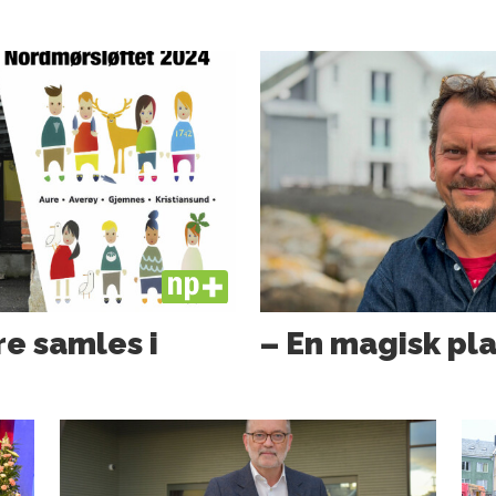
PLUS
e samles i
– En magisk pl