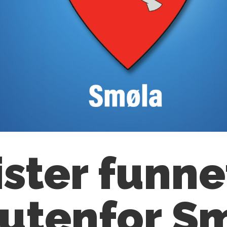
ister funn
 utenfor S