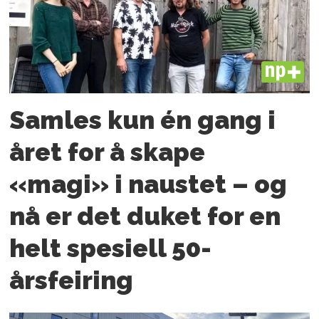
PLUS
Samles kun én gang i
året for å skape
«magi» i naustet – og
nå er det duket for en
helt spesiell 50-
årsfeiring