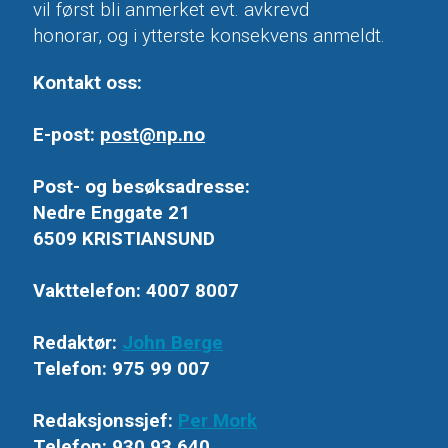
vil først bli anmerket evt. avkrevd
honorar, og i ytterste konsekvens anmeldt.
Kontakt oss:
E-post:
post@np.no
Post- og besøksadresse:
Nedre Enggate 21
6509 KRISTIANSUND
Vakttelefon: 4007 8007
Redaktør:
John Berge
Telefon: 975 99 007
Redaksjonssjef:
Per Mork
Telefon: 930 93 640