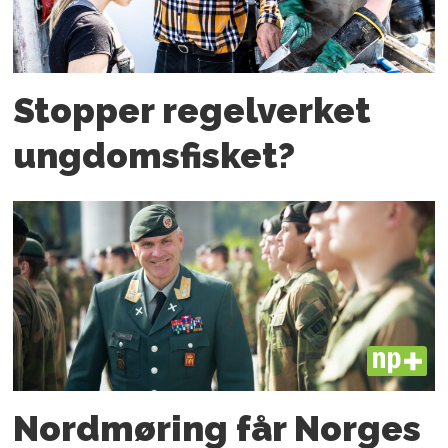
Stopper regelverket
ungdoms­fisket?
PLUS
Nordmøring får Norges