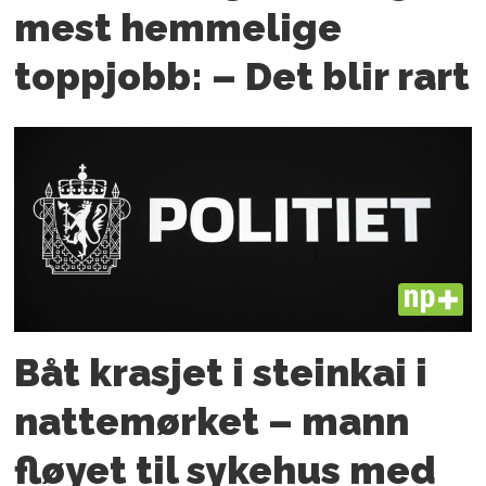
mest hemmelige
toppjobb: – Det blir rart
PLUS
Båt krasjet i steinkai i
nattemørket – mann
fløyet til sykehus med