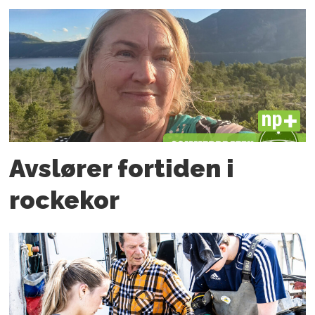
PLUS
Avslører fortiden i
rockekor