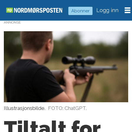
Logg inn
Abonner
ANNONSE
Illustrasjonsbilde.
FOTO: ChatGPT.
Tiltalt for