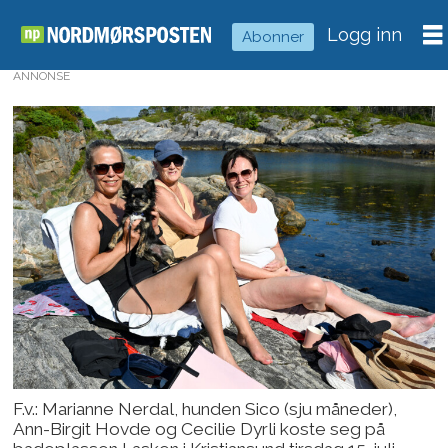
Logg inn
Abonner
ANNONSE
F.v.: Marianne Nerdal, hunden Sico (sju måneder),
Ann-Birgit Hovde og Cecilie Dyrli koste seg på