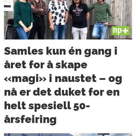
PLUS
Samles kun én gang i
året for å skape
«magi» i naustet – og
nå er det duket for en
helt spesiell 50-
årsfeiring