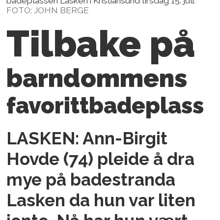
badeplassen Lasken i Kristiansund tirsdag 15. juli.
FOTO: JOHN BERGE
Tilbake på
barndommens
favorittbadeplass
LASKEN:
Ann-Birgit
Hovde
(74) pleide å dra
mye på badestranda
Lasken da hun var liten