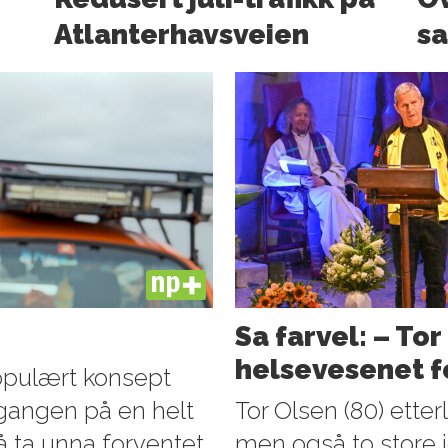
Atlanter­havsveien
sa
PLUS
Sa farvel: – Tor
helsevesenet f
populært konsept
 gangen på en helt
Tor Olsen (80) ette
 å ta unna forventet
men også to store i