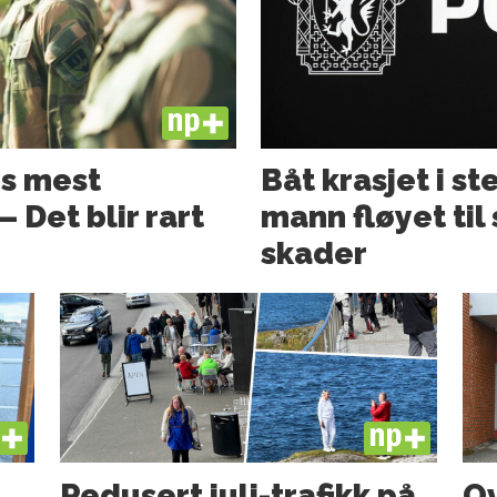
PLUS
s mest
Båt krasjet i st
 Det blir rart
mann fløyet til
skader
US
PLUS
Redusert juli-trafikk på
Ov