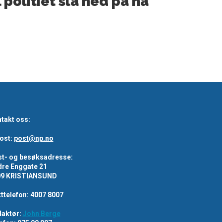
l politiet slå ned på nå
takt oss:
ost:
post@np.no
t- og besøksadresse:
re Enggate 21
09 KRISTIANSUND
ttelefon: 4007 8007
aktør:
John Berge