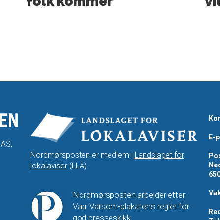
folk kommer
vi
Kon
E-p
 AS,
Nordmørsposten er medlem i
Landslaget for
Pos
lokalaviser
(LLA).
Ned
65
Vak
Nordmørsposten arbeider etter
Vær Varsom-plakatens regler for
Red
god presseskikk.