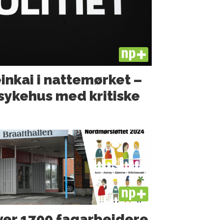
PLUS
einkai i nattemørket –
 sykehus med kritiske
PLUS
er 1700 fagarbeidere