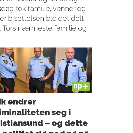
dag tok familie, venner og
er bisettelsen ble det delt
ra Tors nærmeste familie og
PLUS
ik endrer
iminaliteten seg i
istiansund – og dette