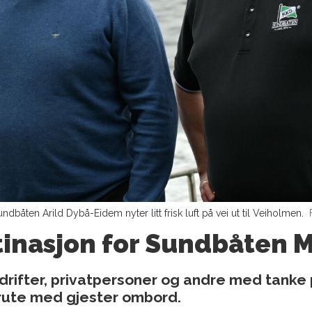
dbåten Arild Dybå-Eidem nyter litt frisk luft på vei ut til Veiholmen.
tinasjon for Sundbåten 
rifter, privatpersoner og andre med tanke på
rute med gjester ombord.