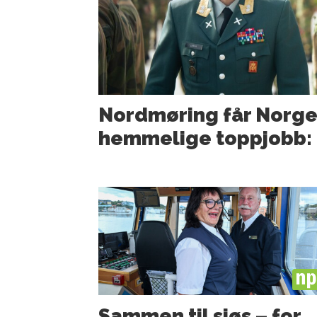
Nordmøring får Norge
hemmelige toppjobb: –
PL
Sammen til sjøs – for