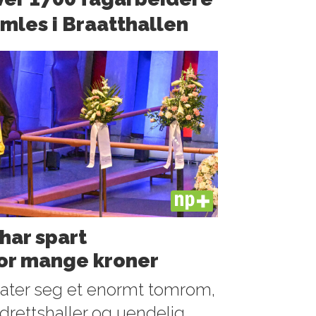
mles i Braatthallen
PLUS
 har spart
or mange kroner
rlater seg et enormt tomrom,
drettshaller og uendelig