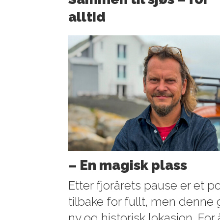
alltid
– En magisk plass
Etter fjorårets pause er et 
tilbake for fullt, men denne
ny og historisk lokasjon. For