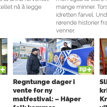
tellet nå å legge
mange minner. Tors
idretten farvel. Und
rørende historier f
venner.
US
PLUS
Regntunge dager i
Sl
vente for ny
kr
matfestival: – Håper
Kr