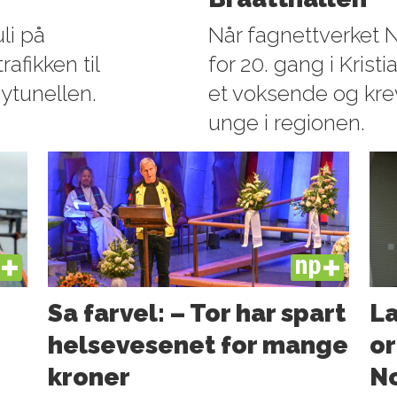
li på
Når fagnettverket 
afikken til
for 20. gang i Krist
ytunellen.
et voksende og kr
unge i regionen.
US
PLUS
Sa farvel: – Tor har spart
La
helsevesenet for mange
or
kroner
N