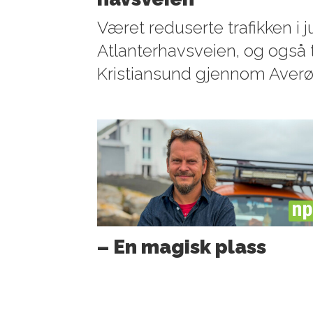
Været reduserte trafikken i ju
Atlanterhavsveien, og også tr
Kristiansund gjennom Averø
PL
– En magisk plass