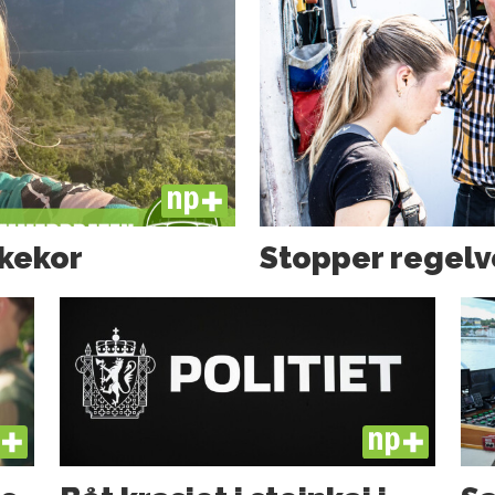
PLUS
ckekor
Stopper regelv
US
PLUS