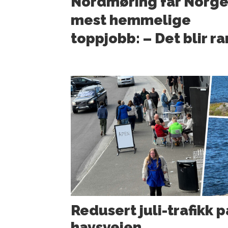
Nordmøring får Norge
mest hemmelige
toppjobb: – Det blir ra
Redusert juli-trafikk p
havsveien