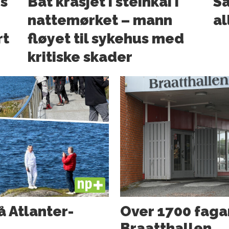
s
Båt krasjet i steinkai i
Sa
nattemørket – mann
al
rt
fløyet til sykehus med
kritiske skader
PLUS
å Atlanter­
Over 1700 faga
Braatthallen