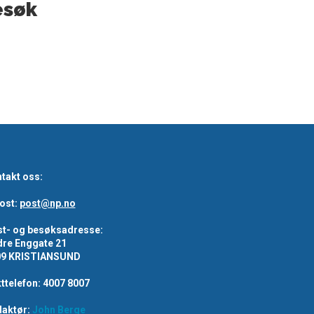
esøk
takt oss:
ost:
post@np.no
t- og besøksadresse:
re Enggate 21
09 KRISTIANSUND
ttelefon: 4007 8007
aktør:
John Berge