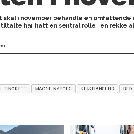
 skal i november behandle en omfattende s
ltalte har hatt en sentral rolle i en rekke a
461
L TINGRETT
MAGNE NYBORG
KRISTIANSUND
BED