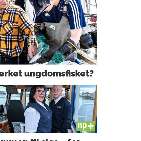
erket ungdoms­fisket?
PLUS