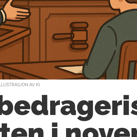
ILLUSTRASJON AV KI
 bedrageri
tten i nov