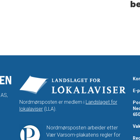
b
Kon
E-p
 AS,
Nordmørsposten er medlem i
Landslaget for
Pos
lokalaviser
(LLA).
Ned
65
Vak
Nordmørsposten arbeider etter
Vær Varsom-plakatens regler for
Red