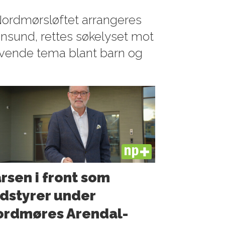
Nordmørsløftet arrangeres
iansund, rettes søkelyset mot
evende tema blant barn og
PLUS
rsen i front som
dstyrer under
ordmøres Arendal-