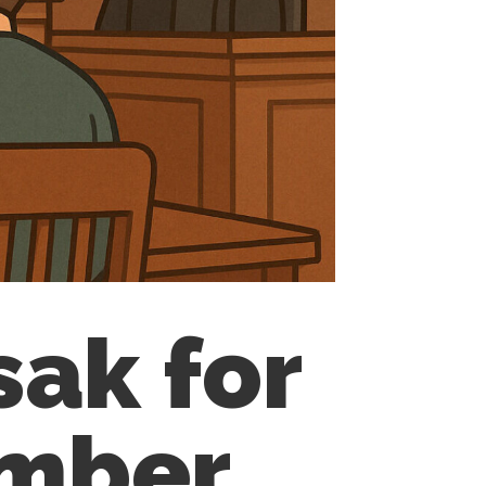
sak for
ember