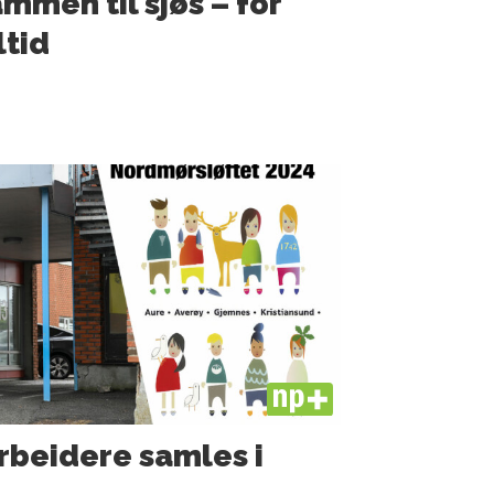
mmen til sjøs – for
ltid
PLUS
rbeidere samles i