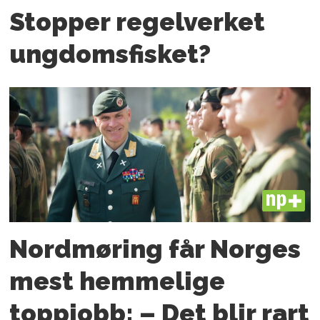
Stopper regelverket
ungdoms­fisket?
PLUS
Nordmøring får Norges
mest hemmelige
toppjobb: – Det blir rart