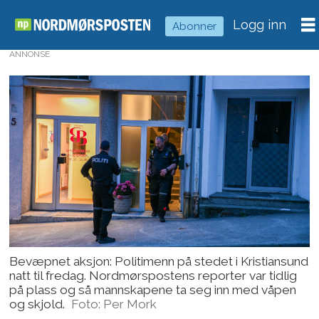
Logg inn
Abonner
ANNONSE
Bevæpnet aksjon: Politimenn på stedet i Kristiansund
natt til fredag. Nordmørspostens reporter var tidlig
på plass og så mannskapene ta seg inn med våpen
og skjold.
Foto: Per Mork