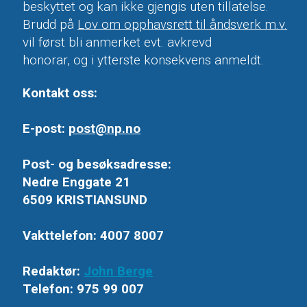
beskyttet og kan ikke gjengis uten tillatelse.
Brudd på
Lov om opphavsrett til åndsverk m.v.
vil først bli anmerket evt. avkrevd
honorar, og i ytterste konsekvens anmeldt.
Kontakt oss:
E-post:
post@np.no
Post- og besøksadresse:
Nedre Enggate 21
6509 KRISTIANSUND
Vakttelefon: 4007 8007
Redaktør:
John Berge
Telefon: 975 99 007