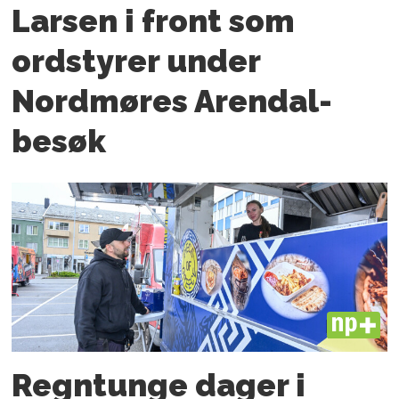
Larsen i front som
ordstyrer under
Nordmøres Arendal-
besøk
PLUS
Regntunge dager i