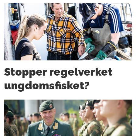
Stopper regelverket
ungdoms­fisket?