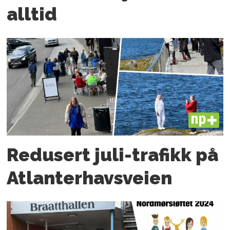
alltid
PLUS
Redusert juli-trafikk på
Atlanter­havsveien