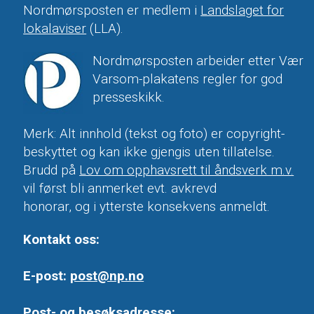
Nordmørsposten er medlem i
Landslaget for
lokalaviser
(LLA).
Nordmørsposten arbeider etter Vær
Varsom-plakatens regler for god
presseskikk.
Merk: Alt innhold (tekst og foto) er copyright-
beskyttet og kan ikke gjengis uten tillatelse.
Brudd på
Lov om opphavsrett til åndsverk m.v.
vil først bli anmerket evt. avkrevd
honorar, og i ytterste konsekvens anmeldt.
Kontakt oss:
E-post:
post@np.no
Post- og besøksadresse: