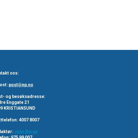
takt oss:
ost:
post@np.no
t- og besøksadresse:
re Enggate 21
09 KRISTIANSUND
ttelefon: 4007 8007
aktør:
John Berge
efon: 975 99 007