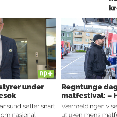
kr
PLUS
styrer under
Regntunge dage
esøk
matfestival: –
iansund setter snart
Værmeldingen viser
 om nasjonal
ut uken mens matfe