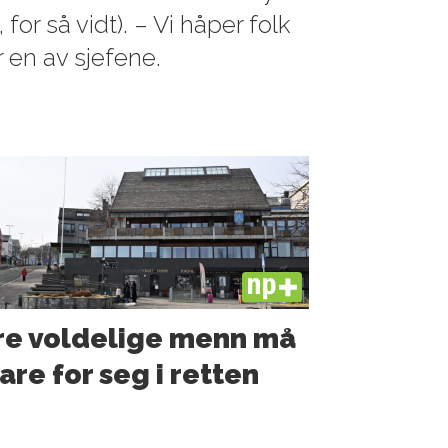
for så vidt). – Vi håper folk
r en av sjefene.
PLUS
re voldelige menn må
are for seg i retten