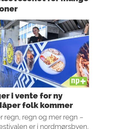
oner
PLUS
r i vente for ny
 Håper folk kommer
 regn, regn og mer regn –
stivalen er i nordmørsbyen.