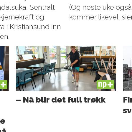
alsuka. Sentralt
(Og neste uke også, 
kjernekraft og
kommer likevel, sie
 i Kristiansund inn
en.
US
PLUS
– Nå blir det full trøkk
Fi
sv
te
nå