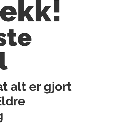
jekk!
ste
l
at alt er gjort
Eldre
g