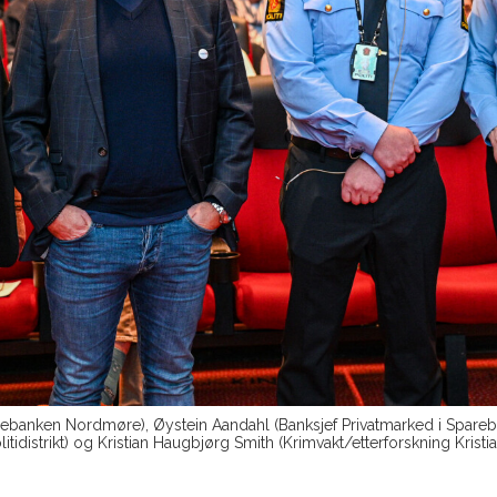
parebanken Nordmøre), Øystein Aandahl (Banksjef Privatmarked i Spare
idistrikt) og Kristian Haugbjørg Smith (Krimvakt/etterforskning Kristia