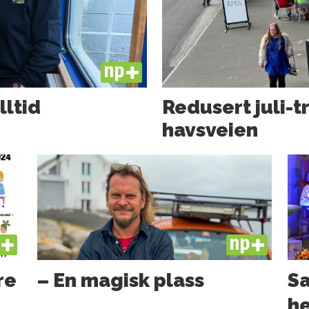
PLUS
lltid
Redusert juli-t
havsveien
US
PLUS
re
– En magisk plass
Sa
he