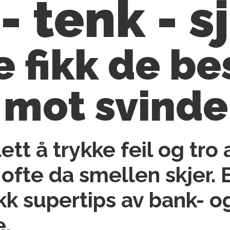
- tenk - s
e fikk de be
 mot svinde
lett å trykke feil og tro 
 ofte da smellen skjer. 
kk supertips av bank- o
e.