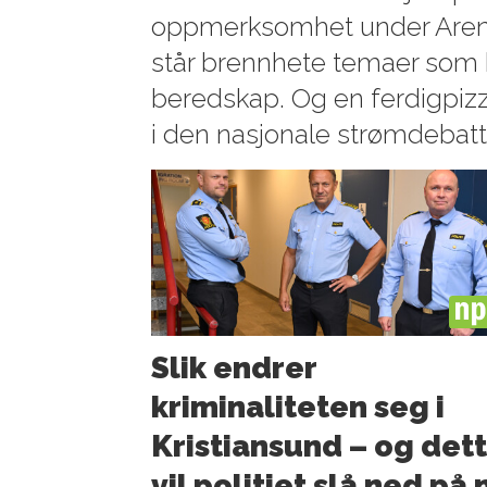
oppmerksomhet under Arend
står brennhete temaer som 
beredskap. Og en ferdigpizza
i den nasjonale strømdebatt
PL
Slik endrer
kriminaliteten seg i
Kristiansund – og det
vil politiet slå ned på 