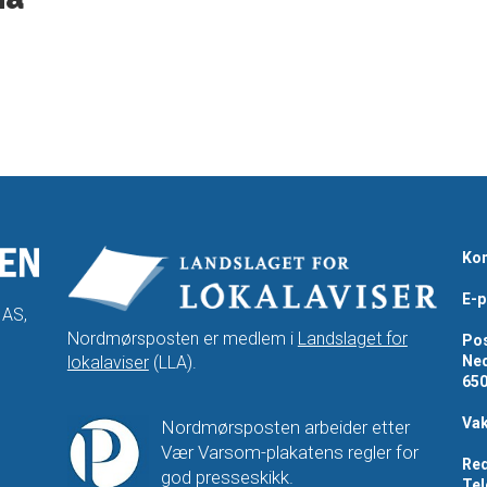
Kon
E-p
 AS,
Nordmørsposten er medlem i
Landslaget for
Pos
lokalaviser
(LLA).
Ned
65
Vak
Nordmørsposten arbeider etter
Vær Varsom-plakatens regler for
Red
god presseskikk.
Tel