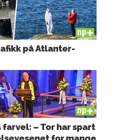
PLUS
rafikk på Atlanter­
PLUS
 farvel: – Tor har spart
lsevesenet for mange