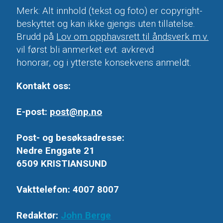
Merk: Alt innhold (tekst og foto) er copyright-
beskyttet og kan ikke gjengis uten tillatelse.
Brudd på
Lov om opphavsrett til åndsverk m.v.
vil først bli anmerket evt. avkrevd
honorar, og i ytterste konsekvens anmeldt.
Kontakt oss:
E-post:
post@np.no
Post- og besøksadresse:
Nedre Enggate 21
6509 KRISTIANSUND
Vakttelefon: 4007 8007
Redaktør:
John Berge