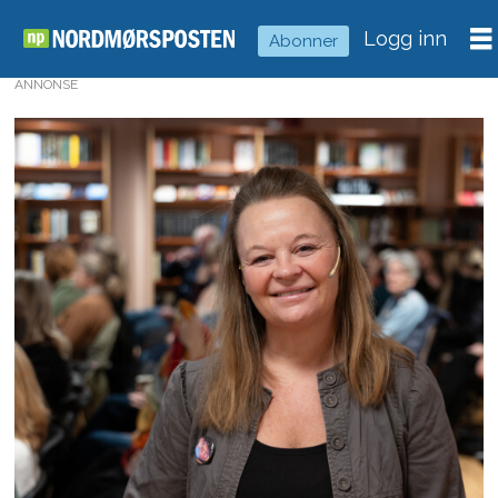
Logg inn
Abonner
ANNONSE