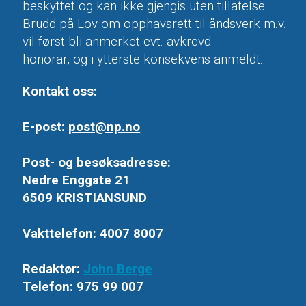
beskyttet og kan ikke gjengis uten tillatelse.
Brudd på
Lov om opphavsrett til åndsverk m.v.
vil først bli anmerket evt. avkrevd
honorar, og i ytterste konsekvens anmeldt.
Kontakt oss:
E-post:
post@np.no
Post- og besøksadresse:
Nedre Enggate 21
6509 KRISTIANSUND
Vakttelefon: 4007 8007
Redaktør:
John Berge
Telefon: 975 99 007