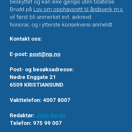
beskyttet og kan ikke gjengis uten tillatelse.
Brudd på
Lov om opphavsrett til åndsverk m.v.
vil først bli anmerket evt. avkrevd
honorar, og i ytterste konsekvens anmeldt.
Kontakt oss:
E-post:
post@np.no
Post- og besøksadresse:
Nedre Enggate 21
6509 KRISTIANSUND
Vakttelefon: 4007 8007
Redaktør:
John Berge
Telefon: 975 99 007