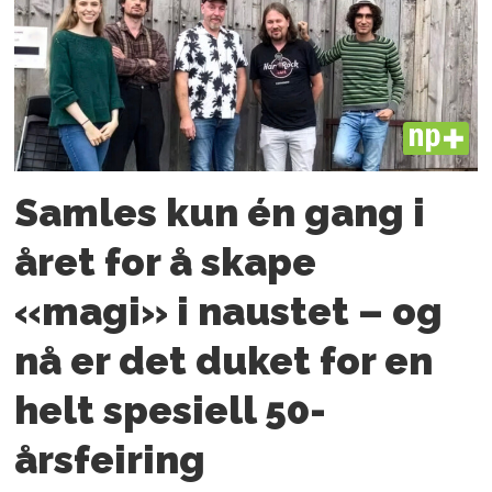
PLUS
Samles kun én gang i
året for å skape
«magi» i naustet – og
nå er det duket for en
helt spesiell 50-
årsfeiring