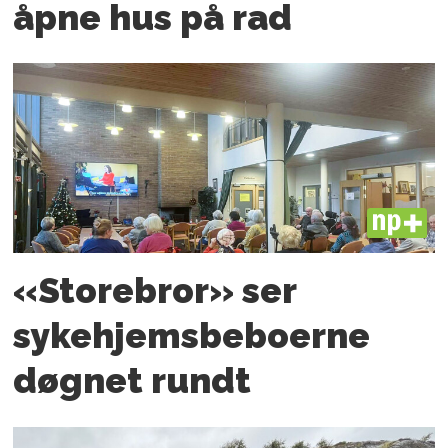
åpne hus på rad
PLUS
«Storebror» ser
sykehjemsbeboerne
døgnet rundt