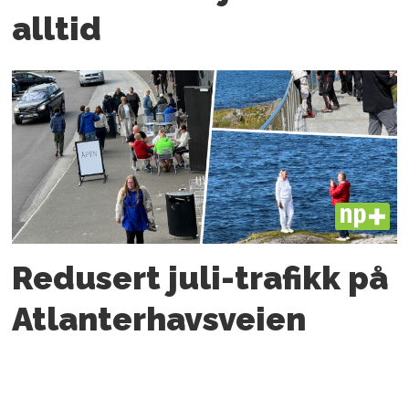
alltid
PLUS
Redusert juli-trafikk på
Atlanter­havsveien