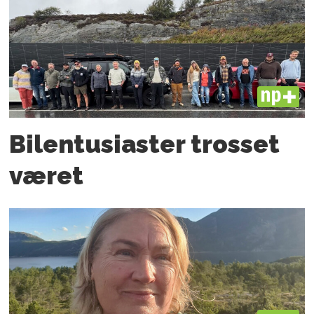
PLUS
Bilentusiaster trosset
været