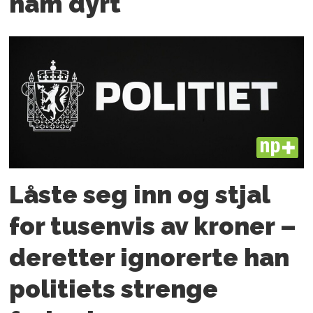
ham dyrt
PLUS
Låste seg inn og stjal
for tusenvis av kroner –
deretter ignorerte han
politiets strenge