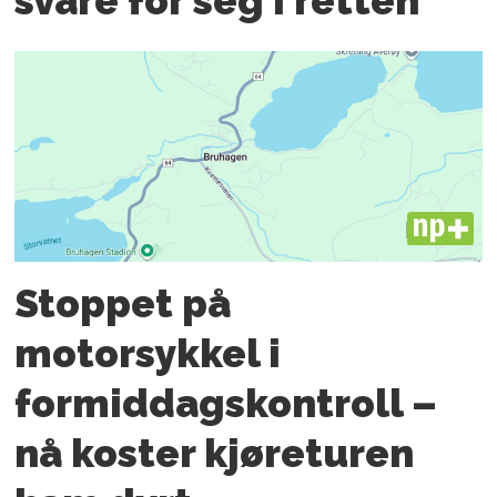
svare for seg i retten
PLUS
Stoppet på
motorsykkel i
formiddagskontroll –
nå koster kjøreturen