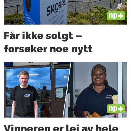
PLUS
Får ikke solgt –
forsøker noe nytt
PLUS
Vinneren er lei av hele