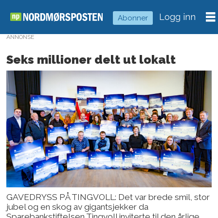
Logg inn
Abonner
ANNONSE
Seks millioner delt ut lokalt
GAVEDRYSS PÅ TINGVOLL: Det var brede smil, stor
jubel og en skog av gigantsjekker da
Sparebankstiftelsen Tingvoll inviterte til den årlige