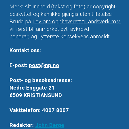
Merk: Alt innhold (tekst og foto) er copyright-
beskyttet og kan ikke gjengis uten tillatelse.
Brudd på
Lov om opphavsrett til åndsverk m.v.
vil først bli anmerket evt. avkrevd
honorar, og i ytterste konsekvens anmeldt.
Kontakt oss:
E-post:
post@np.no
Post- og besøksadresse:
Nedre Enggate 21
6509 KRISTIANSUND
Vakttelefon: 4007 8007
Redaktør:
John Berge