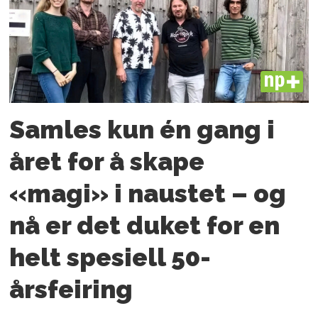
PLUS
Samles kun én gang i
året for å skape
«magi» i naustet – og
nå er det duket for en
helt spesiell 50-
årsfeiring