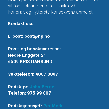
vil først bli anmerket evt. avkrevd
honorar, og i ytterste konsekvens anmeldt.
Kontakt oss:
E-post:
post@np.no
Post- og besøksadresse:
Nedre Enggate 21
6509 KRISTIANSUND
Vakttelefon: 4007 8007
Redaktør:
John Berge
Telefon: 975 99 007
Redaksjonssjef:
Per Mork