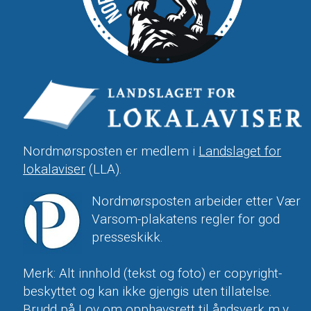
Nordmørsposten er medlem i
Landslaget for
lokalaviser
(LLA).
Nordmørsposten arbeider etter Vær
Varsom-plakatens regler for god
presseskikk.
Merk: Alt innhold (tekst og foto) er copyright-
beskyttet og kan ikke gjengis uten tillatelse.
Brudd på
Lov om opphavsrett til åndsverk m.v.