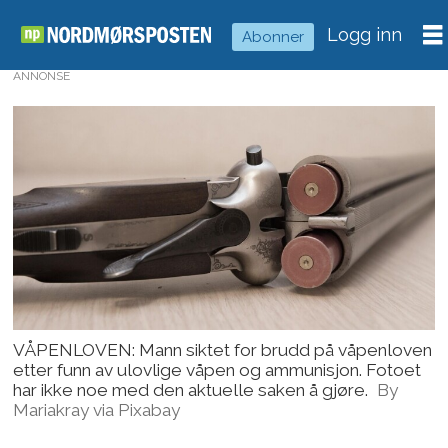
Logg inn
Abonner
ANNONSE
VÅPENLOVEN: Mann siktet for brudd på våpenloven
etter funn av ulovlige våpen og ammunisjon. Fotoet
har ikke noe med den aktuelle saken å gjøre.
By
Mariakray via Pixabay