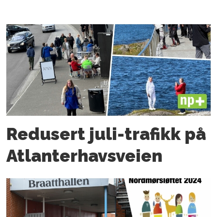
PLUS
Redusert juli-trafikk på
Atlanter­havsveien