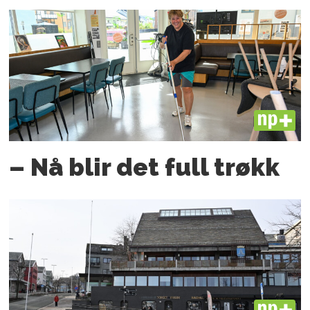
PLUS
– Nå blir det full trøkk