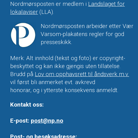
Nordmørsposten er medlem i
Landslaget for
lokalaviser
(LLA).
Nordmørsposten arbeider etter Vær
Varsom-plakatens regler for god
presseskikk.
Merk: Alt innhold (tekst og foto) er copyright-
beskyttet og kan ikke gjengis uten tillatelse.
Brudd på
Lov om opphavsrett til åndsverk m.v.
vil først bli anmerket evt. avkrevd
honorar, og i ytterste konsekvens anmeldt.
Kontakt oss:
E-post:
post@np.no
Post- og besøksadresse: