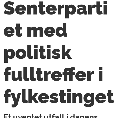
Senterparti
et med
politisk
fulltreffer i
fylkestinget
Et uventet utfall i dagens