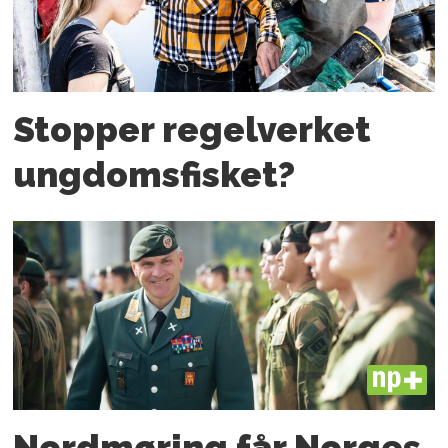
Stopper regelverket
ungdoms­fisket?
PLUS
Nordmøring får Norges