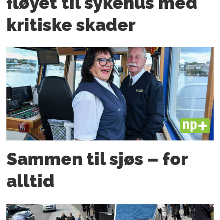
fløyet til sykehus med
kritiske skader
PLUS
Sammen til sjøs – for
alltid