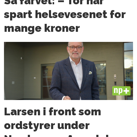
Sa farvel: – Tor har
spart helsevesenet for
mange kroner
PLUS
Larsen i front som
ordstyrer under