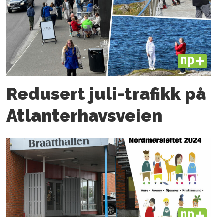
PLUS
Redusert juli-trafikk på
Atlanter­havsveien
PLUS