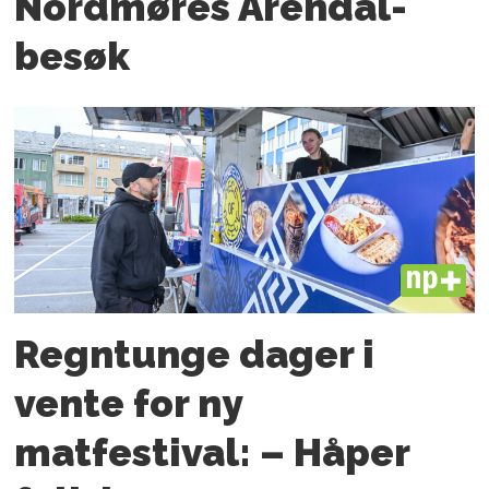
Nordmøres Arendal-
besøk
PLUS
Regntunge dager i
vente for ny
matfestival: – Håper