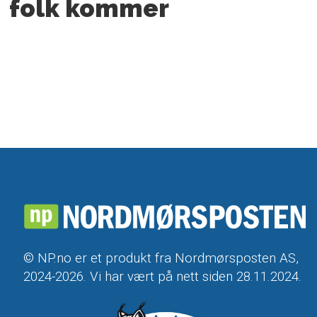
folk kommer
© NP.no er et produkt fra Nordmørsposten AS,
2024-2026. Vi har vært på nett siden 28.11.2024.