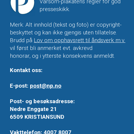
Varsom-plakatens regler for god
presseskikk.
Merk: Alt innhold (tekst og foto) er copyright-
beskyttet og kan ikke gjengis uten tillatelse.
Brudd på
Lov om opphavsrett til åndsverk m.v.
vil først bli anmerket evt. avkrevd
honorar, og i ytterste konsekvens anmeldt.
Kontakt oss:
E-post:
post@np.no
Post- og besøksadresse:
Nedre Enggate 21
6509 KRISTIANSUND
Vakttelefon: 4007 8007