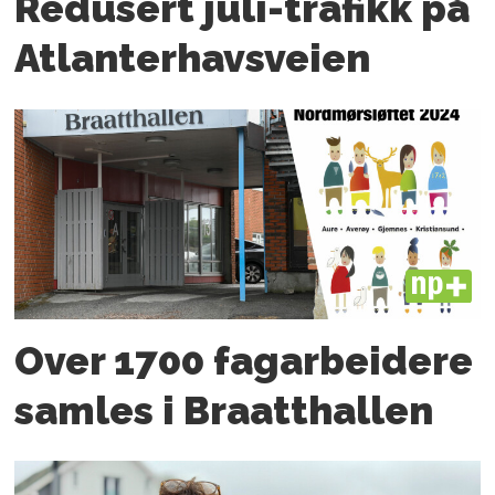
Redusert juli-trafikk på
Atlanter­havsveien
PLUS
Over 1700 fagarbeidere
samles i Braatthallen