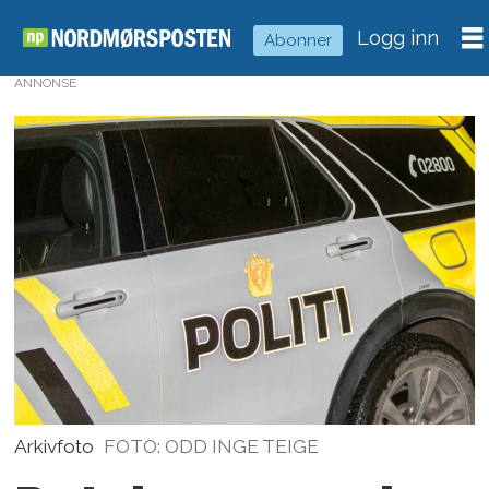
Logg inn
Abonner
ANNONSE
Arkivfoto
FOTO: ODD INGE TEIGE