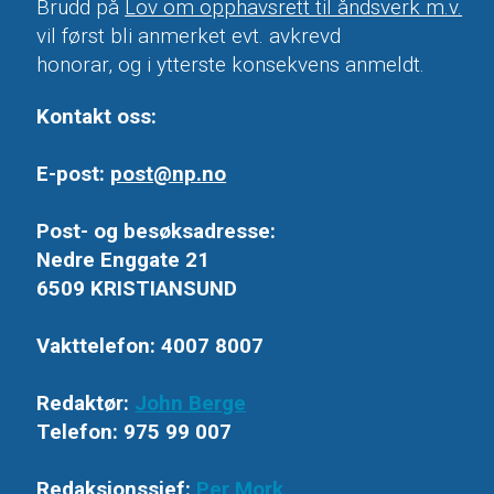
Brudd på
Lov om opphavsrett til åndsverk m.v.
vil først bli anmerket evt. avkrevd
honorar, og i ytterste konsekvens anmeldt.
Kontakt oss:
E-post:
post@np.no
Post- og besøksadresse:
Nedre Enggate 21
6509 KRISTIANSUND
Vakttelefon: 4007 8007
Redaktør:
John Berge
Telefon: 975 99 007
Redaksjonssjef:
Per Mork