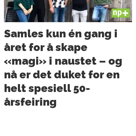
PLUS
Samles kun én gang i
året for å skape
«magi» i naustet – og
nå er det duket for en
helt spesiell 50-
årsfeiring