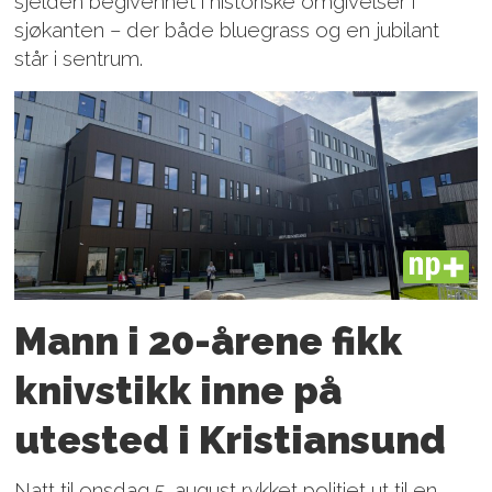
sjelden begivenhet i historiske omgivelser i
sjøkanten – der både bluegrass og en jubilant
står i sentrum.
PLUS
Mann i 20-årene fikk
knivstikk inne på
utested i Kristiansund
Natt til onsdag 5. august rykket politiet ut til en