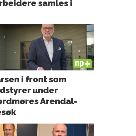
rbeidere samles i
PLUS
rsen i front som
dstyrer under
ordmøres Arendal-
esøk