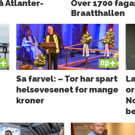
å Atlanter­
Over 1700 faga
Braatthallen
US
PLUS
Sa farvel: – Tor har spart
La
helsevesenet for mange
or
kroner
N
b