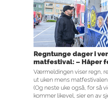
Regntunge dager i ven
matfestival: – Håper 
Værmeldingen viser regn, r
ut uken mens matfestivalen
(Og neste uke også, for så vid
kommer likevel, sier en av s