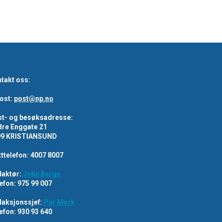
takt oss:
ost:
post@np.no
t- og besøksadresse:
re Enggate 21
09 KRISTIANSUND
ttelefon: 4007 8007
aktør:
John Berge
efon: 975 99 007
aksjonssjef:
Per Mork
efon: 930 93 640