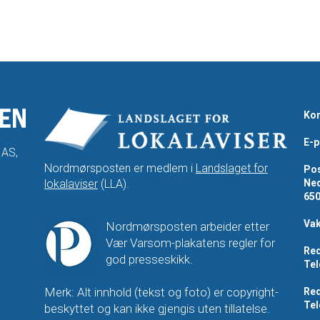
Kon
E-p
 AS,
Nordmørsposten er medlem i
Landslaget for
Pos
lokalaviser
(LLA).
Ned
65
Vak
Nordmørsposten arbeider etter
Vær Varsom-plakatens regler for
Red
god presseskikk.
Tel
Merk: Alt innhold (tekst og foto) er copyright-
Red
Tel
beskyttet og kan ikke gjengis uten tillatelse.