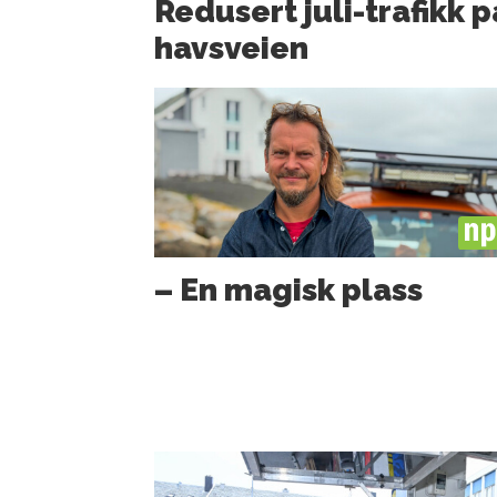
Redusert juli-trafikk p
havsveien
PL
– En magisk plass