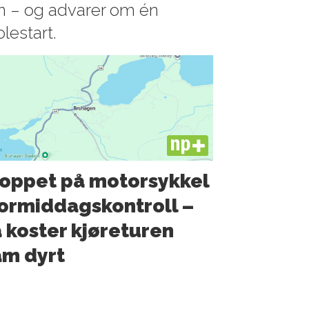
en – og advarer om én
olestart.
PLUS
oppet på motorsykkel
formiddagskontroll –
 koster kjøreturen
m dyrt