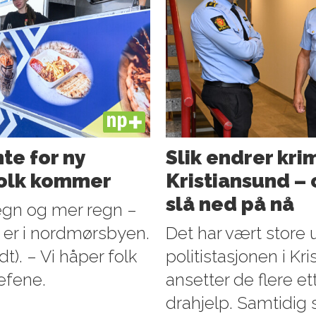
PLUS
te for ny
Slik endrer kri
folk kommer
Kristiansund – o
slå ned på nå
egn og mer regn –
 er i nordmørsbyen.
Det har vært store 
t). – Vi håper folk
politistasjonen i Kr
jefene.
ansetter de flere e
drahjelp. Samtidig 