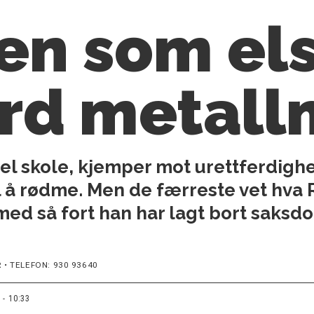
en som el
rd metall
hel skole, kjemper mot urettferdighet
l å rødme. Men de færreste vet hva 
 med så fort han har lagt bort saks
 • TELEFON: 930 93640
 - 10:33