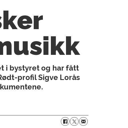
sker
musikk
 i bystyret og har fått
Rødt-profil Sigve Lorås
dokumentene.