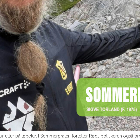
elltur eller på løpetur. I Sommerpraten forteller Rødt-politikeren også