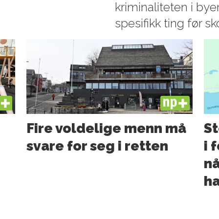
kriminaliteten i by
spesifikk ting før sk
US
PLUS
Fire voldelige menn må
St
svare for seg i retten
i 
nå
ha