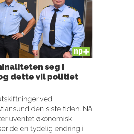
PLUS
minaliteten seg i
g dette vil politiet
utskiftninger ved
istiansund den siste tiden. Nå
tter uventet økonomisk
ser de en tydelig endring i