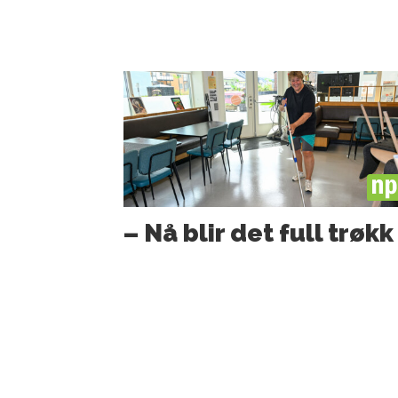
PL
– Nå blir det full trøkk