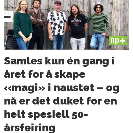
PLUS
Samles kun én gang i
året for å skape
«magi» i naustet – og
nå er det duket for en
helt spesiell 50-
årsfeiring