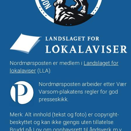
Nordmørsposten er medlem i
Landslaget for
lokalaviser
(LLA).
Nordmørsposten arbeider etter Vær
Varsom-plakatens regler for god
presseskikk.
Merk: Alt innhold (tekst og foto) er copyright-
beskyttet og kan ikke gjengis uten tillatelse.
Brudd på
Lov om opphavsrett til åndsverk m.v.