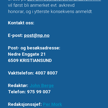
vil først bli anmerket evt. avkrevd
honorar, og i ytterste konsekvens anmeldt.
Kontakt oss:
E-post:
post@np.no
Post- og besøksadresse:
Nedre Enggate 21
6509 KRISTIANSUND
Vakttelefon: 4007 8007
Redaktør:
John Berge
Telefon: 975 99 007
Redaksjonssjef:
Per Mork