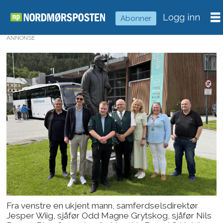
Logg inn
Abonner
ANNONSE
Fra venstre en ukjent mann, samferdselsdirektør
Jesper Wiig, sjåfør Odd Magne Grytskog, sjåfør Nils