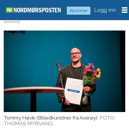
Logg inn
Abonner
ANNONSE
Tommy Høvik (Billedkunstner fra Averøy)
FOTO:
THOMAS MYRVANG