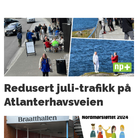
PLUS
Redusert juli-trafikk på
Atlanter­havsveien