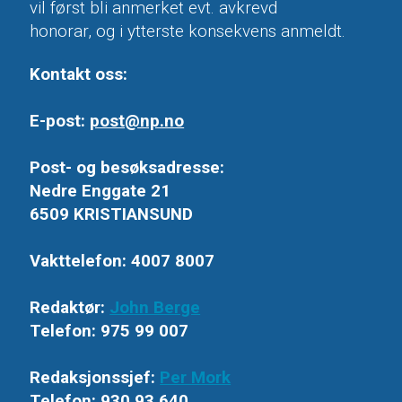
vil først bli anmerket evt. avkrevd
honorar, og i ytterste konsekvens anmeldt.
Kontakt oss:
E-post:
post@np.no
Post- og besøksadresse:
Nedre Enggate 21
6509 KRISTIANSUND
Vakttelefon: 4007 8007
Redaktør:
John Berge
Telefon: 975 99 007
Redaksjonssjef:
Per Mork
Telefon: 930 93 640